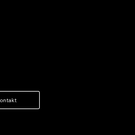
kty domó
j Polsce
ędne rozwiązania
ontakt