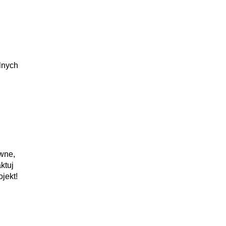
lnych
ywne,
ktuj
jekt!