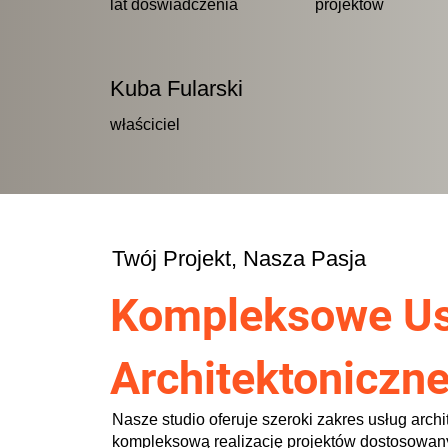
lat doświadczenia
projektów
Kuba Fularski
właściciel
Twój Projekt, Nasza Pasja
Kompleksowe Us
Architektoniczn
Nasze studio oferuje szeroki zakres usług arch
kompleksową realizację projektów dostosowany