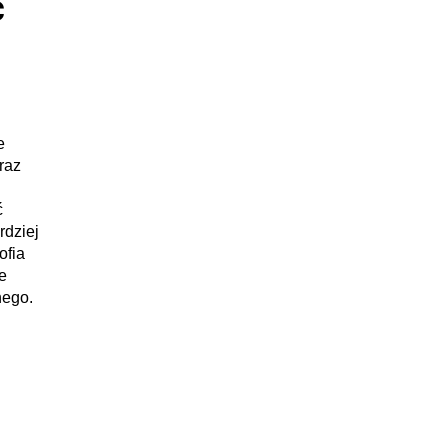
ć
e
raz
ć
rdziej
ofia
e
nego.