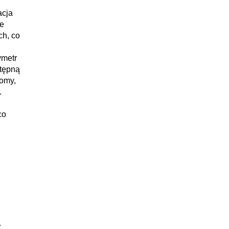
acja
ne
ch, co
ymetr
tępną
domy,
.
co