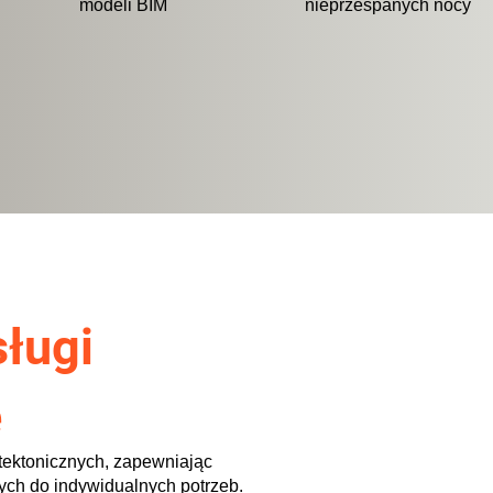
modeli BIM
nieprzespanych nocy
ługi
e
itektonicznych, zapewniając
ch do indywidualnych potrzeb.